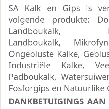
SA Kalk en Gips is ver
volgende produkte: Dol
Landboukalk, Kals
Landboukalk, Mikrofy
Ongebluste Kalke, Geblus
Industriële Kalke, Vee
Padboukalk, Watersuiwer
Fosforgips en Natuurlike 
DANKBETUIGINGS AAN 