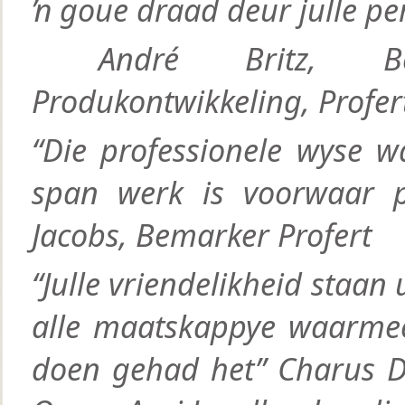
ŉ goue draad deur julle pe
André Britz, Best
Produkontwikkeling, Profer
“Die professionele wyse w
span werk is voorwaar 
Jacobs, Bemarker Profert
“Julle vriendelikheid staan 
alle maatskappye waarmee
doen gehad het” Charus Du