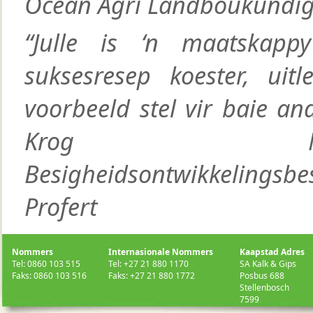
Ocean Agri Landboukundi
“Julle is ‘n maatskapp
suksesresep koester, uitl
voorbeeld stel vir baie an
Krog Nasio
Besigheidsontwikkelingsbe
Profert
Nommers
Internasionale Nommers
Kaapstad Adres
Tel: 0860 103 515
Tel: +27 21 880 1170
SA Kalk & Gips
Faks: 0860 103 516
Faks: +27 21 880 1772
Posbus 688
Stellenbosch
7599